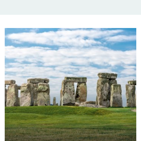
života lidí jiných zemí a jejich odlišné kulturní
tradice. Poznatky a zážitky z vlastních cest pak děti
rády sdílí se svým okolí. Veškeré naše zájezdy jsou
sestavovány s ohledem na bezpečnost a
přizpůsobujeme je věku a potřebám skupiny.