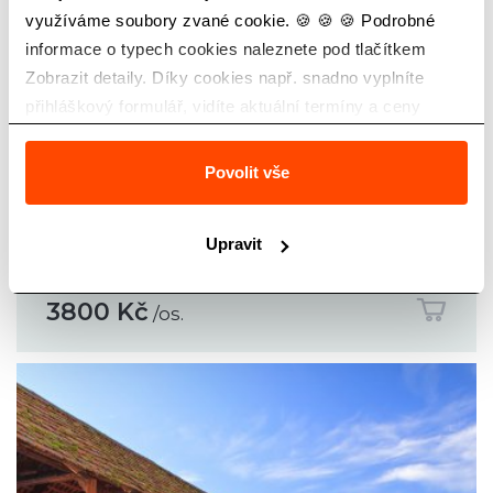
využíváme soubory zvané cookie. 🍪 🍪 🍪 Podrobné
informace o typech cookies naleznete pod tlačítkem
Zobrazit detaily. Díky cookies např. snadno vyplníte
přihláškový formulář, vidíte aktuální termíny a ceny
zájezdů a také Vás neobtěžuje nevhodná reklama.
Povolit vše
KRÁSY BAVORSKA
Upravit
3800 Kč
/os.