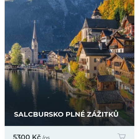
SALCBURSKO PLNÉ ZÁŽITKŮ
5300 Kč
/os.