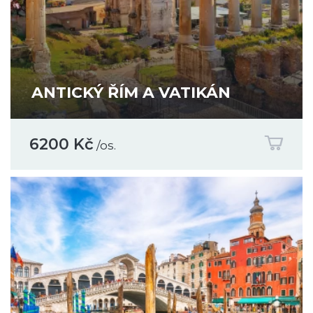
ANTICKÝ ŘÍM A VATIKÁN
6200 Kč
/os.