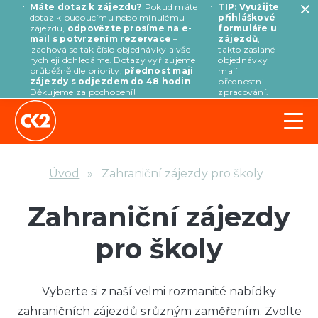
Máte dotaz k zájezdu?
Pokud máte
TIP: Využijte
dotaz k budoucímu nebo minulému
přihláškové
zájezdu,
odpovězte prosíme na e-
formuláře u
mail s potvrzením rezervace
–
zájezdů
,
zachová se tak číslo objednávky a vše
takto zaslané
rychleji dohledáme. Dotazy vyřizujeme
objednávky
průběžně dle priority,
přednost mají
mají
zájezdy s odjezdem do 48 hodin
.
přednostní
Děkujeme za pochopení!
zpracování.
Úvod
Zahraniční zájezdy pro školy
Zahraniční zájezdy
pro školy
Vyberte si z naší velmi rozmanité nabídky
zahraničních zájezdů s různým zaměřením. Zvolte