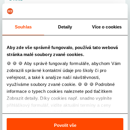
ŠKOLA
Souhlas
Detaily
Více o cookies
Vyberte školu...
POČET ŽÁKŮ OD
Aby zde vše správně fungovalo, používá tato webová
-
+
stránka malé soubory zvané cookies.
🍪 🍪 🍪 Aby správě fungovaly formuláře, abychom Vám
POČET ŽÁKŮ DO
zobrazili správné kontaktní údaje pro školy či pro
-
+
veřejnost, a také k analýze naší návštěvnosti,
využíváme soubory zvané cookie. 🍪 🍪 🍪 Podrobné
POČET PEDAGOGŮ
informace o typech cookies naleznete pod tlačítkem
-
+
Zobrazit detaily. Díky cookies např. snadno vyplníte
přihláškový formulář, vidíte aktuální termíny a ceny
TŘÍDY (NAPŘ. 3.B, 4.C, ...)
zájezdů a také Vás neobtěžuje nevhodná reklama.
Povolit vše