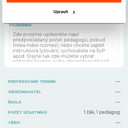
FORMA PLATBY ZÁJEZDU
Upravit
Vyberte formu platby
POZNÁMKA
—
PREFEROVANÝ TERMÍN
—
OBJEDNAVATEL
—
ŠKOLA
1 žák, 1 pedagog
POČET ÚČASTNÍKŮ
—
TŘÍDY