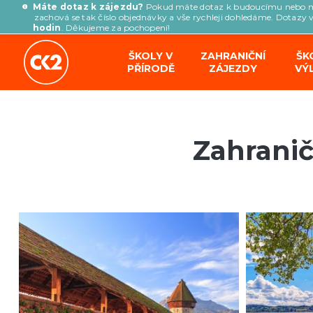
Máte dotaz k zájezdu?
Pokud máte dotaz k budoucímu nebo 
zachová se tak číslo objednávky a vše rychleji dohledáme. Dotazy 
hodin
. Děkujeme za pochopení!
ŠKOLY V
ZAHRANIČNÍ
ŠK
PŘÍRODĚ
ZÁJEZDY
VÝ
Zahranič