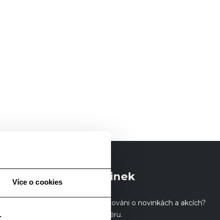
Odběr novinek
Více o cookies
Chcete být informováni o novinkách a akcích?
.
Přihlaste se k odběru.