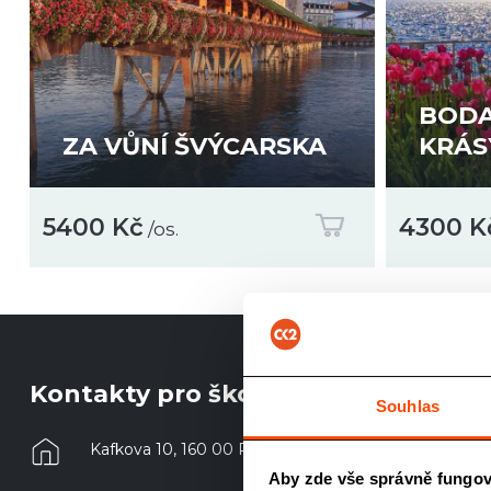
BODA
ZA VŮNÍ ŠVÝCARSKA
KRÁS
5400 Kč
4300 K
/os.
Kontakty pro školy
Souhlas
Kafkova 10, 160 00 Praha 6
Aby zde vše správně fungov