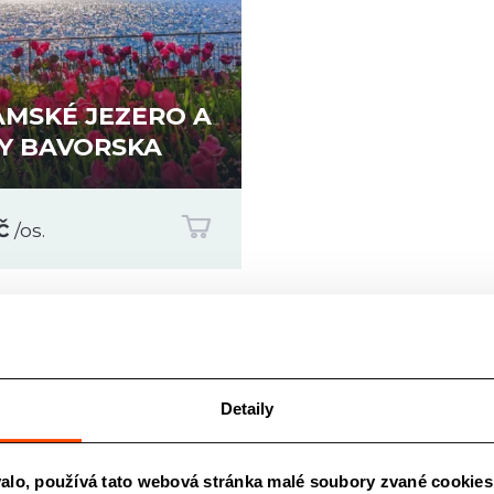
MSKÉ JEZERO A
Y BAVORSKA
č
/os.
Důležité informace a odkazy
Detaily
Kontakty
Školy v přírodě
alo, používá tato webová stránka malé soubory zvané cookies
Cestovní pojištění
Zahraniční zájezdy