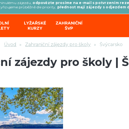
minulému zájezdu,
odpovězte prosíme na e-mail s potvrzením rez
vyřizujeme průběžně dle priority,
přednost mají zájezdy s odjezdem 
OLNÍ
LYŽAŘSKÉ
ZAHRANIČNÍ
LETY
KURZY
ŠVP
Úvod
Zahraniční zájezdy pro školy
Švýcarsko
ní zájezdy pro školy | 