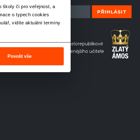
školy či pro veřejnost, a
rmace o typech cookies
lář, vidíte aktuální termíny
Jsme partnerem celorepublikové
soutěže o nejoblíbenějšího učitele
Povolit vše
ZLATÝ ÁMOS