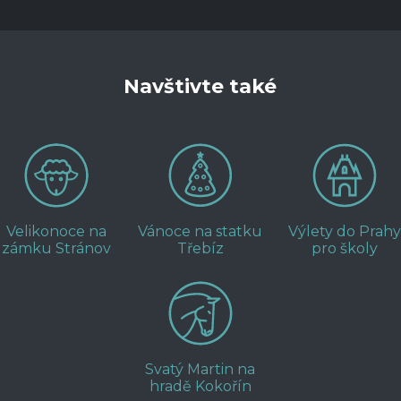
Navštivte také
Velikonoce na
Vánoce na statku
Výlety do Prahy
zámku Stránov
Třebíz
pro školy
Svatý Martin na
hradě Kokořín