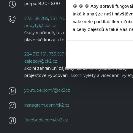
po-pá: 8.30-16.00
🍪 🍪 🍪 Aby správě fungoval
také k analýze naší návštěv
273 136 285
,
731 170 029
naleznete pod tlačítkem Zobra
pobyty@ck2.cz
a ceny zájezdů a také Vás 
školy v přírodě, tuzemské lyžařské kurzy,
plavecké kurzy a teambuildingy
224 313 161
,
733 557 579
zajezdy@ck2.cz
školní zahraniční zájezdy, zahraniční lyžařské kurzy,
projektové vyučování, školní výlety a vícedenní výlet
youtube.com/@ck2cz
instagram.com/ck2.cz
facebook.com/ck2.cz