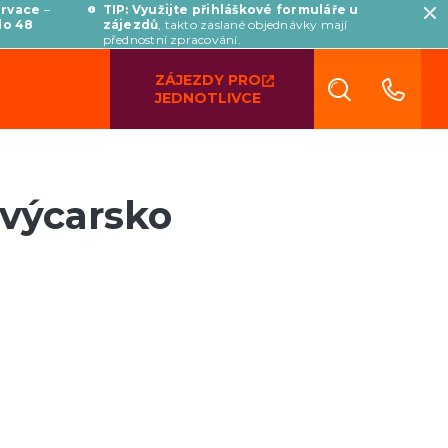
ervace
–
TIP: Využijte přihláškové formuláře u
do 48
zájezdů
, takto zaslané objednávky mají
přednostní zpracování.
ZÁJEZDY PRO
JEDNOTLIVCE
Švýcarsko