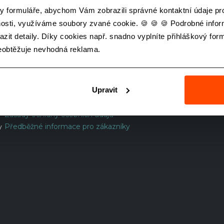
Pojištění CK a certifikáty
Výlety a exkurze
y formuláře, abychom Vám zobrazili správné kontaktní údaje pro 
Zlatý Ámos
Lyžařské kurzy
nosti, využíváme soubory zvané cookie. 🍪 🍪 🍪 Podrobné info
O letenkách
zit detaily. Díky cookies např. snadno vyplníte přihláškový formu
Všeobecné smluvní podmínky CK2
Nabídka pro veřejnost
neobtěžuje nevhodná reklama.
pro jednotlivce a rodiny
Nabídka pro školy
Všeobecné smluvní podmínky CK2
pro tábory
Upravit
Všeobecné smluvní podmínky CK2
pro školy
Zásady ochrany osobních údajů
Předběžné informace pro zákazníky
y