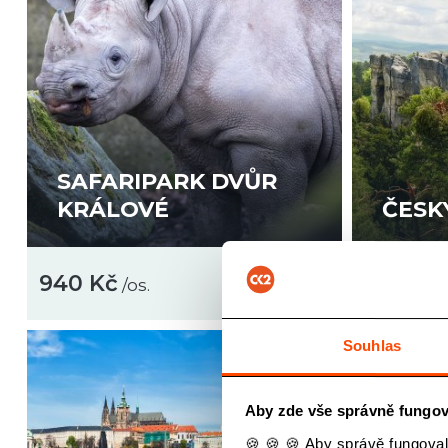
SAFARIPARK DVŮR
KRÁLOVÉ
ČESK
940 Kč
690 Kč
/os.
Souhlas
Aby zde vše správně fungov
🍪 🍪 🍪 Aby správě fungoval