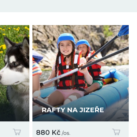
zkušeností. Tedy zcela vše, co výzva vyžaduje.
 který je však
opět hrazen fondem
. Objednávku
avený program. Na žáka lze získat až 627 Kč*.
tit rodiči, pokud zvolíte dražší projektový den.
RAFTY NA JIZEŘE
880 Kč
/os.