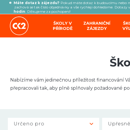
Máte dotaz k zájezdu?
Pokud máte dotaz k budoucímu nebo 
zachová se tak číslo objednávky a vše rychleji dohledáme. Dotazy 
hodin
. Děkujeme za pochopení!
ŠKOLY V
ZAHRANIČNÍ
ŠK
PŘÍRODĚ
ZÁJEZDY
VÝ
Ško
Nabízíme vám jedinečnou příležitost financování 
přepracovali tak, aby plně splňovaly požadované po
Získání dotace je velice snadné
, stačí, aby Vaš
Určeno pro
Upřesně