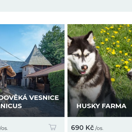
ané výstupy, reflexi i podklady pro interní sdílení 
odborníka je účtován poplatek 120 Kč/žák k ceně výletu,
lefonicky. Ve formuláři postačí zaškrtnout žádost o upr
u částku lze i navýšit z jiných částí Šablon, nebo dopla
DOVĚKÁ VESNICE
NICUS
HUSKY FARMA
690 Kč
/os.
/os.