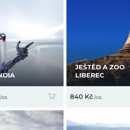
JEŠTĚD A ZOO
NDIA
LIBEREC
840 Kč
/os.
/os.