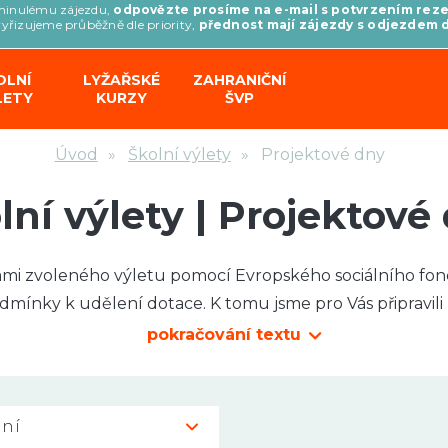
minulému zájezdu,
odpovězte prosíme na e-mail s potvrzením rez
vyřizujeme průběžně dle priority,
přednost mají zájezdy s odjezdem 
OLNÍ
LYŽAŘSKÉ
ZAHRANIČNÍ
LETY
KURZY
ŠVP
Úvod
Školní výlety
Projektové dny
lní výlety | Projektové
Vámi zvoleného výletu pomocí Evropského sociálního fon
dmínky k udělení dotace. K tomu jsme pro Vás připravil
odborníky.
pokračování textu
e škola byla do pragramu registrována. Dotace není pod
předem a to automaticky po podání žádosti.
ní