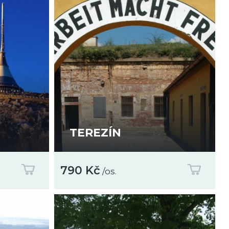
TEREZÍN
790 Kč
/os.