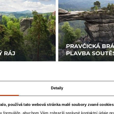
PRAVČICKÁ BR
Ý RÁJ
PLAVBA SOUTĚ
820 Kč
/os.
/os.
Detaily
alo, používá tato webová stránka malé soubory zvané cookies
y formuláře, abychom Vám zobrazili správné kontaktní údaje pro 