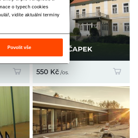
rmace o typech cookies
lář, vidíte aktuální termíny
Povolit vše
I
KAREL ČAPEK
550 Kč
/os.