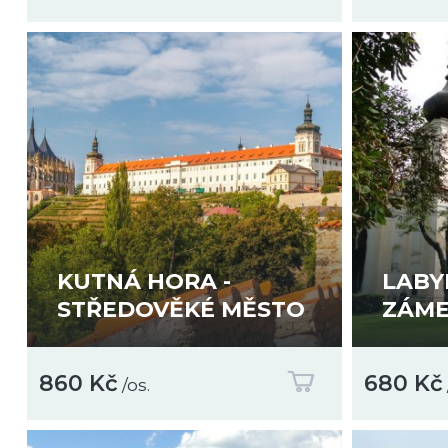
KUTNÁ HORA -
LABY
STŘEDOVĚKÉ MĚSTO
ZÁME
860 Kč
680 Kč
/os.