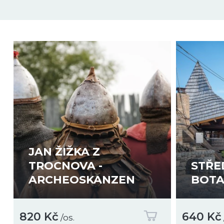
Při spolupráci s námi získáte veškeré požadov
Za poskytnuté materiály, poradenství, pomůcky a 
vytvoříte pomocí formuláře u výletu, nebo te
*Přesný způsob výpočtu Vám rádi sdělíme. Uvedno
JAN ŽIŽKA Z
TROCNOVA -
STŘE
ARCHEOSKANZEN
BOTA
820 Kč
640 Kč
/os.