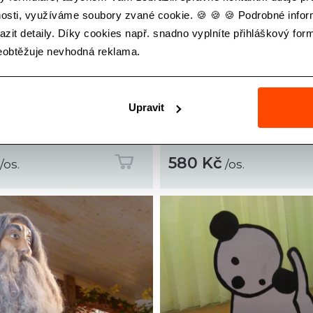
nosti, využíváme soubory zvané cookie. 🍪 🍪 🍪 Podrobné info
zit detaily. Díky cookies např. snadno vyplníte přihláškový formu
neobtěžuje nevhodná reklama.
Y NA BEZDĚZ A
 PO MÁCHOVĚ
Upravit
ŘE
BLANIČTÍ RYTÍŘ
580 Kč
/os.
/os.