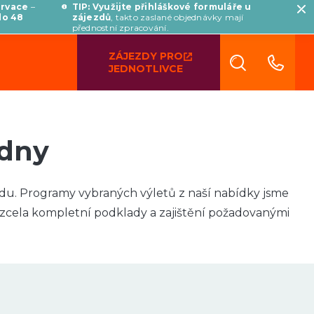
ervace
–
TIP: Využijte přihláškové formuláře u
do 48
zájezdů
, takto zaslané objednávky mají
přednostní zpracování.
ZÁJEZDY PRO
JEDNOTLIVCE
 dny
du. Programy vybraných výletů z naší nabídky jsme
i zcela kompletní podklady a zajištění požadovanými
míněna žádnou další podmínkou a je škole poskytnuta