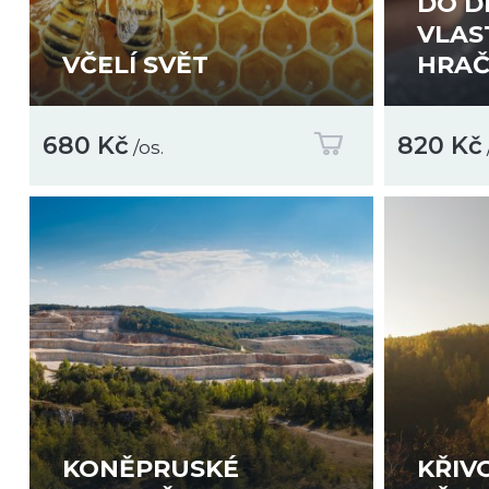
DO D
VLAS
VČELÍ SVĚT
HRA
680 Kč
820 Kč
/os.
KONĚPRUSKÉ
KŘIV