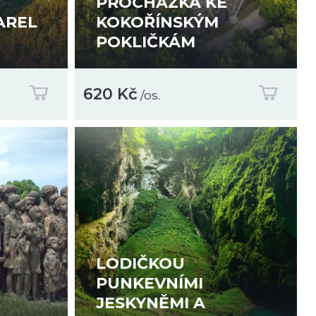
PROCHÁZKA KE
AREL
KOKOŘÍNSKÝM
POKLIČKÁM
620 Kč
/os.
LODIČKOU
PUNKEVNÍMI
JESKYNĚMI A