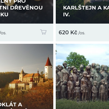
ÍLNY PRO
TNÍ DŘEVĚNOU
KARLŠTEJN A K
ČKU
IV.
620 Kč
/os.
/os.
OKLÁT A