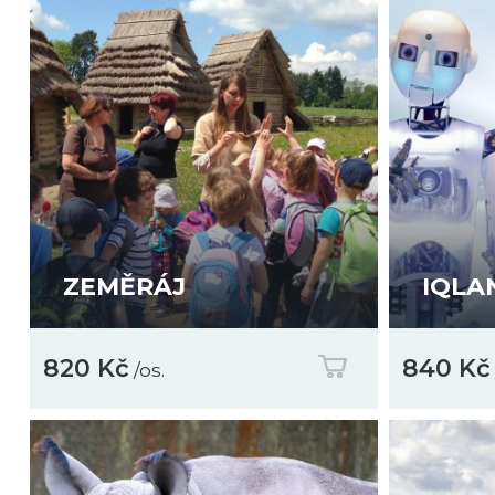
ZEMĚRÁJ
IQLA
820 Kč
840 Kč
/os.