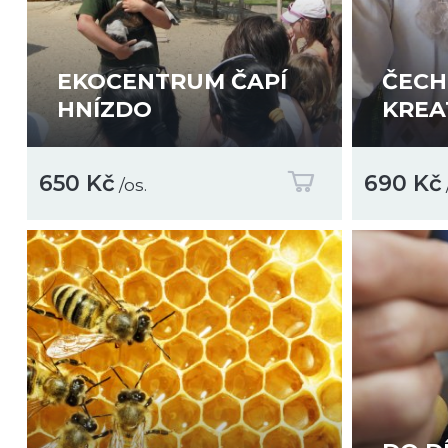
EKOCENTRUM ČAPÍ
ČECH
HNÍZDO
KREA
650 Kč
690 Kč
/os.