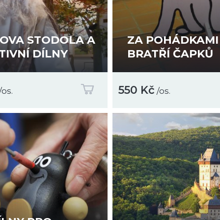
OVA STODOLA A
ZA POHÁDKAMI
TIVNÍ DÍLNY
BRATŘÍ ČAPKŮ
550 Kč
/os.
/os.