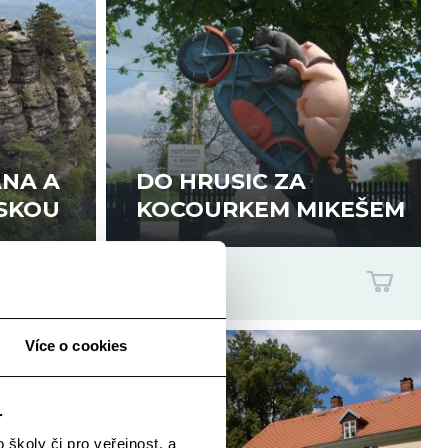
ÁNA A
DO HRUSIC ZA
SKOU
KOCOURKEM MIKEŠEM
540 Kč
/os.
Více o cookies
.
školy či pro veřejnost, a