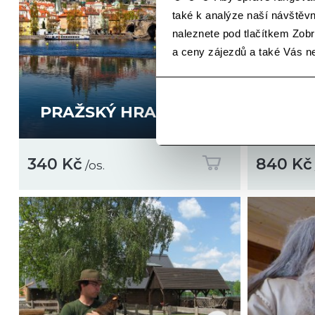
také k analýze naší návštěv
naleznete pod tlačítkem Zobra
a ceny zájezdů a také Vás 
PĚŠK
LODÍ
PRAŽSKÝ HRAD
JEZE
340 Kč
840 Kč
/os.