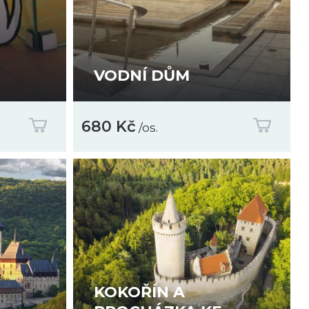
VODNÍ DŮM
680 Kč
/os.
KOKOŘÍN A