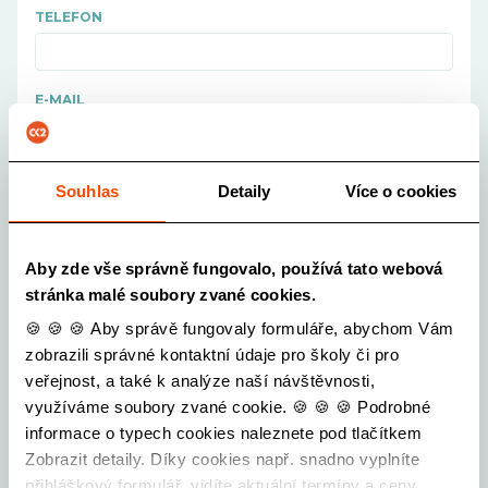
TELEFON
E-MAIL
ŠKOLA
Souhlas
Detaily
Více o cookies
Vyberte školu...
Aby zde vše správně fungovalo, používá tato webová
POČET ŽÁKŮ OD
stránka malé soubory zvané cookies.
-
+
🍪 🍪 🍪 Aby správě fungovaly formuláře, abychom Vám
POČET ŽÁKŮ DO
zobrazili správné kontaktní údaje pro školy či pro
-
+
veřejnost, a také k analýze naší návštěvnosti,
využíváme soubory zvané cookie. 🍪 🍪 🍪 Podrobné
informace o typech cookies naleznete pod tlačítkem
POČET PEDAGOGŮ
Zobrazit detaily. Díky cookies např. snadno vyplníte
-
+
přihláškový formulář, vidíte aktuální termíny a ceny