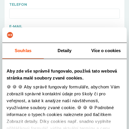
TELEFON
E-MAIL
ŠKOLA
Souhlas
Detaily
Více o cookies
Vyberte školu...
Aby zde vše správně fungovalo, používá tato webová
POČET ŽÁKŮ OD
stránka malé soubory zvané cookies.
-
+
🍪 🍪 🍪 Aby správě fungovaly formuláře, abychom Vám
POČET ŽÁKŮ DO
zobrazili správné kontaktní údaje pro školy či pro
-
+
veřejnost, a také k analýze naší návštěvnosti,
využíváme soubory zvané cookie. 🍪 🍪 🍪 Podrobné
informace o typech cookies naleznete pod tlačítkem
POČET PEDAGOGŮ
Zobrazit detaily. Díky cookies např. snadno vyplníte
-
+
přihláškový formulář, vidíte aktuální termíny a ceny