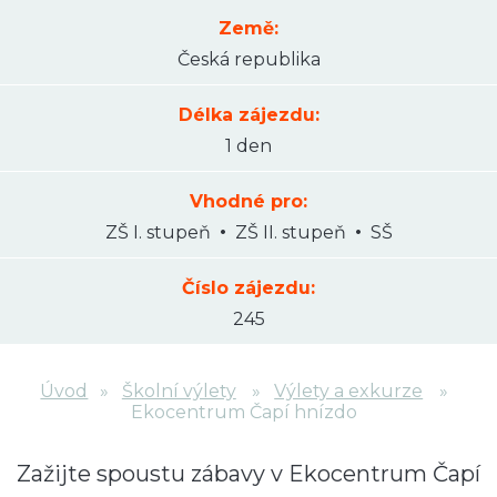
Země:
Česká republika
Délka zájezdu:
1 den
Vhodné pro:
ZŠ I. stupeň
ZŠ II. stupeň
SŠ
Číslo zájezdu:
245
Úvod
Školní výlety
Výlety a exkurze
Ekocentrum Čapí hnízdo
Zažijte spoustu zábavy v Ekocentrum Čapí