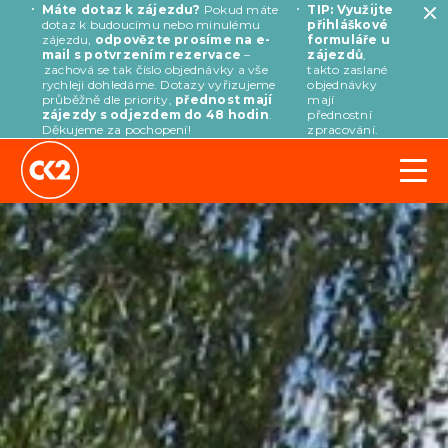
Máte dotaz k zájezdu?
Pokud máte
TIP: Využijte
dotaz k budoucímu nebo minulému
přihláškové
zájezdu,
odpovězte prosíme na e-
formuláře u
mail s potvrzením rezervace
–
zájezdů
,
zachová se tak číslo objednávky a vše
takto zaslané
rychleji dohledáme. Dotazy vyřizujeme
objednávky
průběžně dle priority,
přednost mají
mají
zájezdy s odjezdem do 48 hodin
.
přednostní
Děkujeme za pochopení!
zpracování.