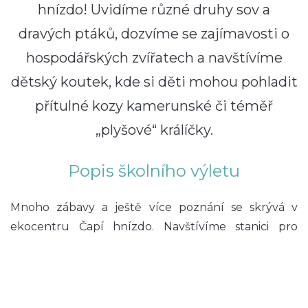
hnízdo! Uvidíme různé druhy sov a
dravých ptáků, dozvíme se zajímavosti o
hospodářských zvířatech a navštívíme
dětský koutek, kde si děti mohou pohladit
přítulné kozy kamerunské či téměř
„plyšové“ králíčky.
Popis školního výletu
Mnoho zábavy a ještě více poznání se skrývá v
ekocentru Čapí hnízdo. Navštívíme stanici pro
hendikepované živočichy s mnoha druhy sov a
dravých ptáků v čele s výrem velkým a orlem
mořským. Uvidíme i divoká prasata, daňky, lišku
nebo dětmi tolik oblíbenou vydru říční. V přilehlé