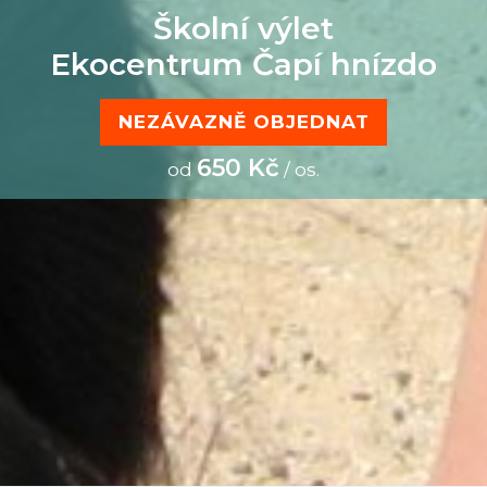
Školní výlet
Ekocentrum Čapí hnízdo
NEZÁVAZNĚ OBJEDNAT
650 Kč
od
/ os.