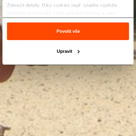
Zobrazit detaily. Díky cookies např. snadno vyplníte
přihláškový formulář, vidíte aktuální termíny a ceny
zájezdů a také Vás neobtěžuje nevhodná reklama.
Povolit vše
Upravit