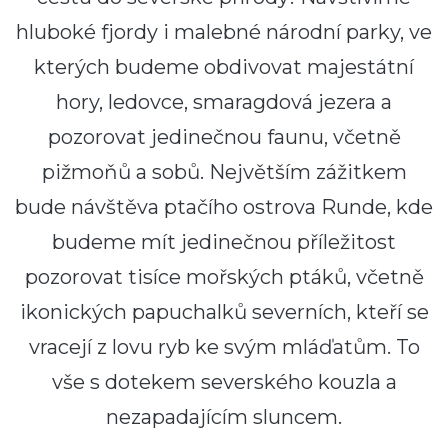
hluboké fjordy i malebné
národní parky
, ve
kterých budeme obdivovat
majestátní
hory, ledovce, smaragdová jezera
a
pozorovat jedinečnou faunu, včetně
pižmoňů
a
sobů
. Největším zážitkem
bude návštěva
ptačího ostrova Runde
, kde
budeme mít jedinečnou příležitost
pozorovat tisíce mořských ptáků, včetně
ikonických
papuchalků severních
, kteří se
vracejí z lovu ryb ke svým mláďatům. To
vše s dotekem severského kouzla a
nezapadajícím sluncem.