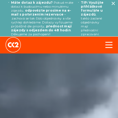
Máte dotaz k zájezdu?
Pokud máte
TIP: Využijte
dotaz k budoucímu nebo minulému
přihláškové
zájezdu,
odpovězte prosíme na e-
formuláře u
mail s potvrzením rezervace
–
zájezdů
,
zachová se tak číslo objednávky a vše
takto zaslané
rychleji dohledáme. Dotazy vyřizujeme
objednávky
průběžně dle priority,
přednost mají
mají
zájezdy s odjezdem do 48 hodin
.
přednostní
Děkujeme za pochopení!
zpracování.