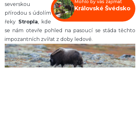
Mohlo by vás zajímat
severskou
Královské Švédsko
přírodou s údolím
řeky
Stropla
, kde
se nám otevře pohled na pasoucí se stáda těchto
impozantních zvířat z doby ledové.