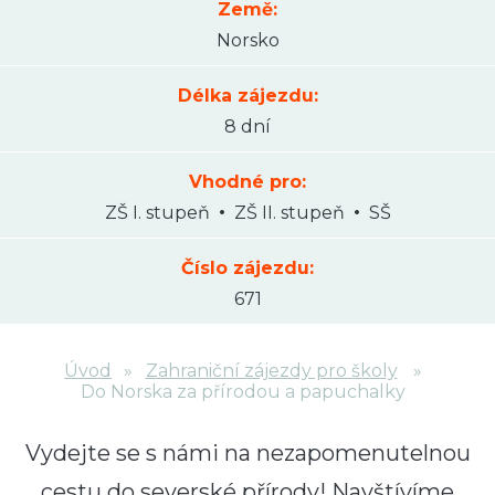
Země:
Norsko
Délka zájezdu:
8 dní
Vhodné pro:
ZŠ I. stupeň
ZŠ II. stupeň
SŠ
Číslo zájezdu:
671
Úvod
Zahraniční zájezdy pro školy
Do Norska za přírodou a papuchalky
Vydejte se s námi na nezapomenutelnou
cestu do
severské přírody
! Navštívíme