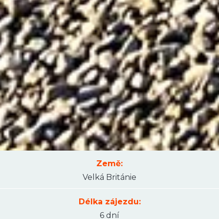
Země:
Velká Británie
Délka zájezdu:
6 dní