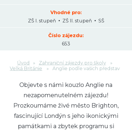
Vhodné pro:
ZŠ I. stupeň
ZŠ II. stupeň
SŠ
Číslo zájezdu:
653
Úvod
Zahraniční zájezdy pro školy
Velká Británie
Anglie podle vašich představ
Objevte s námi kouzlo Anglie na
nezapomenutelném zájezdu!
Prozkoumáme živé město
Brighton
,
fascinující
Londýn
s jeho ikonickými
památkami a zbytek programu si