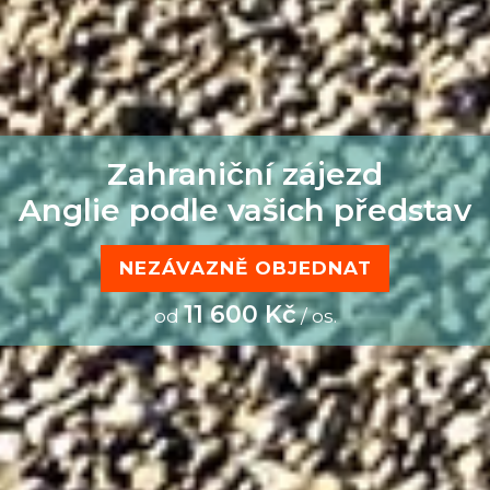
Zahraniční zájezd
Anglie podle vašich představ
NEZÁVAZNĚ OBJEDNAT
11 600 Kč
od
/ os.