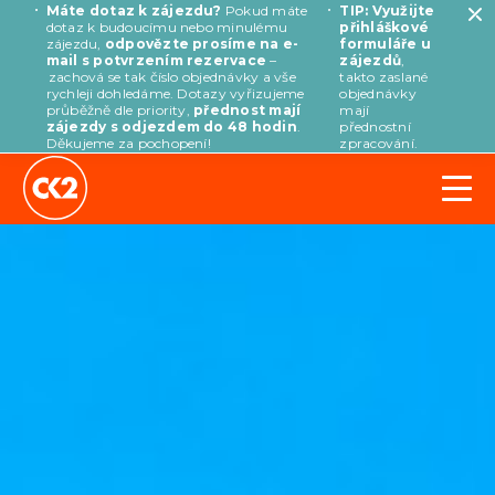
Máte dotaz k zájezdu?
Pokud máte
TIP: Využijte
dotaz k budoucímu nebo minulému
přihláškové
zájezdu,
odpovězte prosíme na e-
formuláře u
mail s potvrzením rezervace
–
zájezdů
,
zachová se tak číslo objednávky a vše
takto zaslané
rychleji dohledáme. Dotazy vyřizujeme
objednávky
průběžně dle priority,
přednost mají
mají
zájezdy s odjezdem do 48 hodin
.
přednostní
Děkujeme za pochopení!
zpracování.