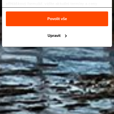
přihláškový formulář, vidíte aktuální termíny a ceny
zájezdů a také Vás neobtěžuje nevhodná reklama.
Povolit vše
Upravit