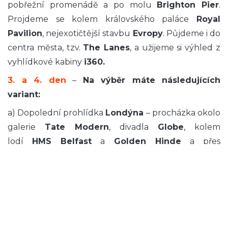
pobřežní promenádě a po molu
Brighton Pier
.
Projdeme se kolem královského paláce
Royal
Pavilion
, nejexotičtější stavbu
Evropy
. Půjdeme i do
centra města, tzv.
The Lanes
, a užijeme si výhled z
vyhlídkové kabiny
i360.
3. a 4. den
–
Na výběr máte následujících
variant:
a) Dopolední prohlídka
Londýna
– procházka okolo
galerie
Tate Modern
, divadla
Globe
, kolem
lodí
HMS Belfast
a
Golden Hinde
a přes
most
Tower Bridge
.
Návštěva hradu
Tower of
Mohlo by vás zajímat
Krásy jižní Anglie a návštěva
Londýna
London
a prohlídka korunovačních klenotů.