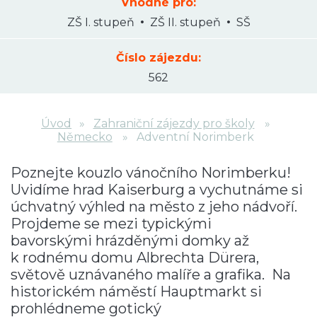
Vhodné pro:
ZŠ I. stupeň
ZŠ II. stupeň
SŠ
Číslo zájezdu:
562
Úvod
Zahraniční zájezdy pro školy
Německo
Adventní Norimberk
Poznejte kouzlo vánočního
Norimberku
!
Uvidíme
hrad Kaiserburg
a vychutnáme si
úchvatný
výhled na město
z jeho nádvoří.
Projdeme se mezi typickými
bavorskými
hrázděnými domky
až
k rodnému
domu Albrechta Dürera
,
světově uznávaného malíře a grafika. Na
historickém náměstí
Hauptmarkt
si
prohlédneme gotický