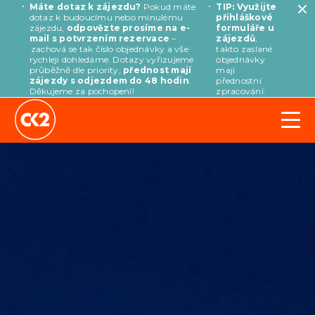
Máte dotaz k zájezdu?
Pokud máte
TIP: Využijte
dotaz k budoucímu nebo minulému
přihláškové
zájezdu,
odpovězte prosíme na e-
formuláře u
mail s potvrzením rezervace
–
zájezdů
,
zachová se tak číslo objednávky a vše
takto zaslané
rychleji dohledáme. Dotazy vyřizujeme
objednávky
průběžně dle priority,
přednost mají
mají
zájezdy s odjezdem do 48 hodin
.
přednostní
Děkujeme za pochopení!
zpracování.