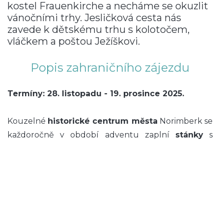
kostel
Frauenkirche
a necháme se okuzlit
vánočními trhy.
Jesličková cesta
nás
zavede k
dětskému trhu
s kolotočem,
vláčkem a poštou Ježíškovi.
Popis zahraničního zájezdu
Termíny: 28. listopadu - 19. prosince 2025.
Kouzelné
historické centrum města
Norimberk se
každoročně v období adventu zaplní
stánky
s
tradičními řemeslnými výrobky a vánočními
pochoutkami
. Zdejší vánoční trhy jsou vůbec
nejznámější a nejkrásnější v celém Německu. Na
malebném náměstí
Hauptmarkt
dohlíží na průběh
vánočních trhů Karel IV., sedící uprostřed orloje
kostela
Frauenkirche
, který sám založil. Ani po více