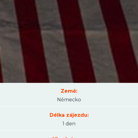
Země:
Německo
Délka zájezdu:
1 den