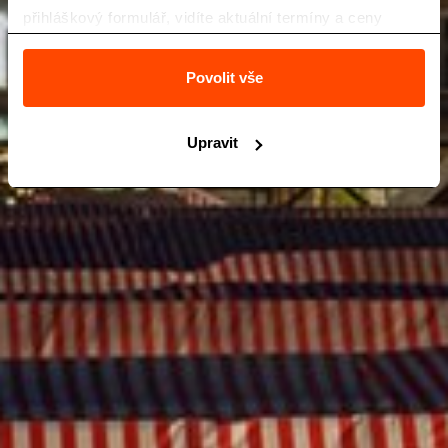
přihláškový formulář, vidíte aktuální termíny a ceny
zájezdů a také Vás neobtěžuje nevhodná reklama.
Povolit vše
Upravit