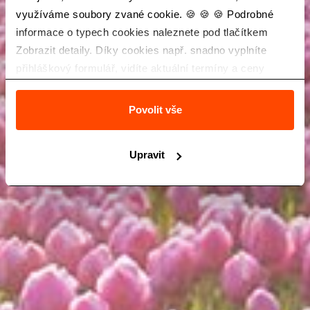
využíváme soubory zvané cookie. 🍪 🍪 🍪 Podrobné
informace o typech cookies naleznete pod tlačítkem
Zobrazit detaily. Díky cookies např. snadno vyplníte
přihláškový formulář, vidíte aktuální termíny a ceny
zájezdů a také Vás neobtěžuje nevhodná reklama.
Povolit vše
Upravit