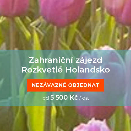
Zahraniční zájezd
Rozkvetlé Holandsko
NEZÁVAZNĚ OBJEDNAT
5 500 Kč
od
/ os.