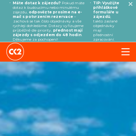
Máte dotaz k zájezdu?
Pokud máte
TIP: Využijte
dotaz k budoucímu nebo minulému
přihláškové
zájezdu,
odpovězte prosíme na e-
formuláře u
mail s potvrzením rezervace
–
zájezdů
,
zachová se tak číslo objednávky a vše
takto zaslané
rychleji dohledáme. Dotazy vyřizujeme
objednávky
průběžně dle priority,
přednost mají
mají
zájezdy s odjezdem do 48 hodin
.
přednostní
Děkujeme za pochopení!
zpracování.