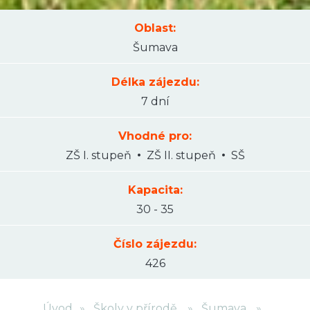
Oblast:
Šumava
Délka zájezdu:
7 dní
Vhodné pro:
ZŠ I. stupeň
ZŠ II. stupeň
SŠ
Kapacita:
30 - 35
Číslo zájezdu:
426
Úvod
Školy v přírodě
Šumava