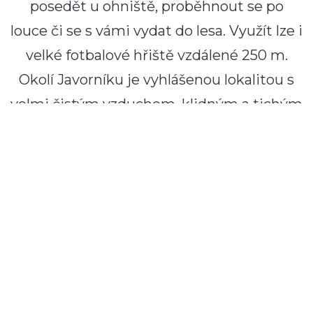
posedět u ohniště, proběhnout se po
louce či se s vámi vydat do lesa. Využít lze i
velké fotbalové hřiště vzdálené 250 m.
Okolí Javorníku je vyhlášenou lokalitou s
velmi čistým vzduchem, klidným a tichým
prostředím, a právě proto je
vyhledávaným místem pro ozdravné
pobyty dětí s problémy horních cest
dýchacích.
Výlety po okolí:
vycházky v NP Šumava,
Klostermannova rozhledna, vrch Javorník,
Horská Kvilda, Jezerní slatě, Muzeum