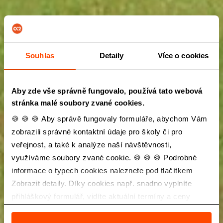
Souhlas
Detaily
Více o cookies
Aby zde vše správně fungovalo, používá tato webová
stránka malé soubory zvané cookies.
🍪 🍪 🍪 Aby správě fungovaly formuláře, abychom Vám
zobrazili správné kontaktní údaje pro školy či pro
veřejnost, a také k analýze naší návštěvnosti,
využíváme soubory zvané cookie. 🍪 🍪 🍪 Podrobné
informace o typech cookies naleznete pod tlačítkem
Zobrazit detaily. Díky cookies např. snadno vyplníte
přihláškový formulář, vidíte aktuální termíny a ceny
zájezdů a také Vás neobtěžuje nevhodná reklama.