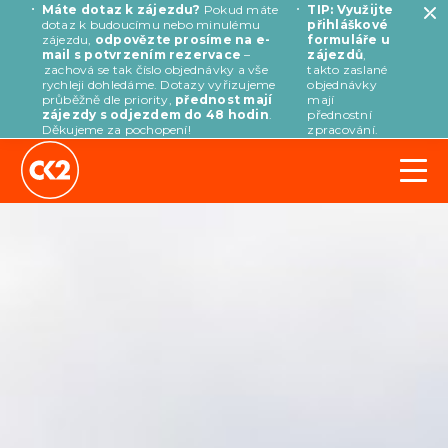
Máte dotaz k zájezdu?
Pokud máte
TIP: Využijte
dotaz k budoucímu nebo minulému
přihláškové
zájezdu,
odpovězte prosíme na e-
formuláře u
mail s potvrzením rezervace
–
zájezdů
,
zachová se tak číslo objednávky a vše
takto zaslané
rychleji dohledáme. Dotazy vyřizujeme
objednávky
průběžně dle priority,
přednost mají
mají
zájezdy s odjezdem do 48 hodin
.
přednostní
Děkujeme za pochopení!
zpracování.