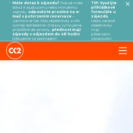
Máte dotaz k zájezdu?
Pokud máte
TIP: Využijte
dotaz k budoucímu nebo minulému
přihláškové
zájezdu,
odpovězte prosíme na e-
formuláře u
mail s potvrzením rezervace
–
zájezdů
,
zachová se tak číslo objednávky a vše
takto zaslané
rychleji dohledáme. Dotazy vyřizujeme
objednávky
průběžně dle priority,
přednost mají
mají
zájezdy s odjezdem do 48 hodin
.
přednostní
Děkujeme za pochopení!
zpracování.