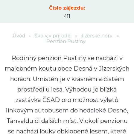
Číslo zájezdu:
411
Úvod
Školy v přírodě
Jizerské hory
Penzion Pustiny
Rodinný penzion Pustiny se nachází v
malebném koutu obce Desná v Jizerských
horách. Umístěn je v krásném a čistém
prostředí u lesa. Výhodou je blízká
zastávka ČSAD pro možnost výletů
linkovým autobusem do nedaleké Desné,
Tanvaldu či dalších míst. V okolí penzionu
se nachází louky obklopené lesem, které