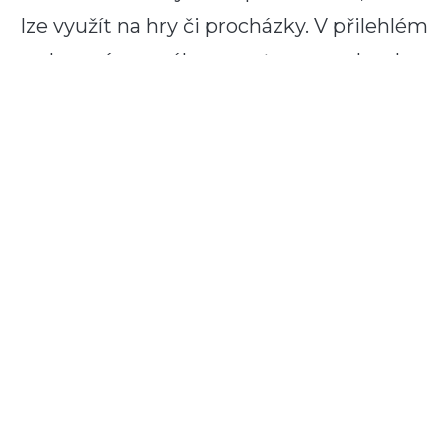
lze využít na hry či procházky. V přilehlém
oploceném areálu s prostornou zahradou
děti určitě ocení houpačku a pískoviště či
bazén (7 x 4m), kryté ohniště s posezením
a hřiště na míčové hry (volejbal, malá
kopaná). Ubytováni budete ve tří až
pětilůžkových pokojích s vlastním
sociálním zařízením. K dispozici vám bude
útulná jídelna a společenská místnost.
Místnosti lze využít jak pro potřeby
vyučování, tak v případě zhoršeného
počasí. Jednou z možností, jak si pobyt
zpestřit jsou projížďky na raftech na