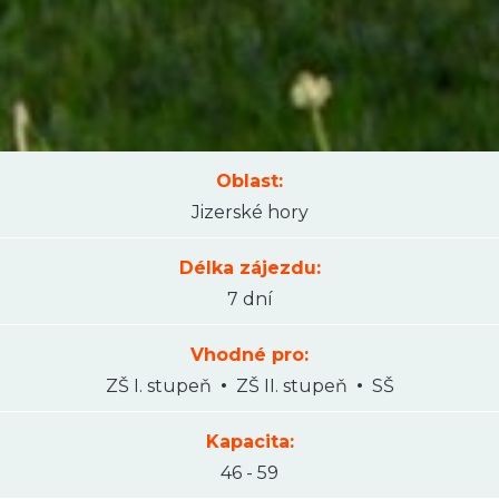
Oblast:
Jizerské hory
Délka zájezdu:
7 dní
Vhodné pro:
ZŠ I. stupeň
ZŠ II. stupeň
SŠ
Kapacita:
46 - 59