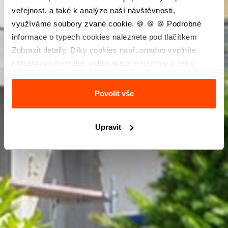
veřejnost, a také k analýze naší návštěvnosti,
využíváme soubory zvané cookie. 🍪 🍪 🍪 Podrobné
informace o typech cookies naleznete pod tlačítkem
Zobrazit detaily. Díky cookies např. snadno vyplníte
přihláškový formulář, vidíte aktuální termíny a ceny
zájezdů a také Vás neobtěžuje nevhodná reklama.
Povolit vše
Upravit