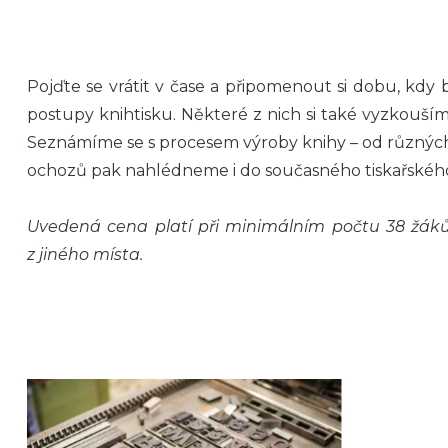
Pojďte se vrátit v čase a připomenout si dobu, kdy 
postupy knihtisku. Některé z nich si také vyzkouší
Seznámíme se s procesem výroby knihy – od různých ty
ochozů pak nahlédneme i do současného tiskařského 
Uvedená cena platí při minimálním počtu 38 žáků
z jiného místa.