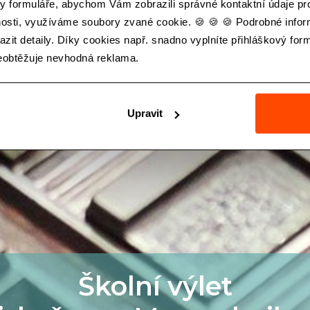
y formuláře, abychom Vám zobrazili správné kontaktní údaje pro 
nosti, využíváme soubory zvané cookie. 🍪 🍪 🍪 Podrobné info
zit detaily. Díky cookies např. snadno vyplníte přihláškový formu
neobtěžuje nevhodná reklama.
Upravit
Školní výlet