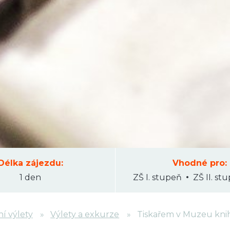
Délka zájezdu:
Vhodné pro:
1 den
ZŠ I. stupeň
ZŠ II. st
ní výlety
Výlety a exkurze
Tiskařem v Muzeu knih