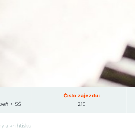
Číslo zájezdu:
upeň
SŠ
219
y a knihtisku