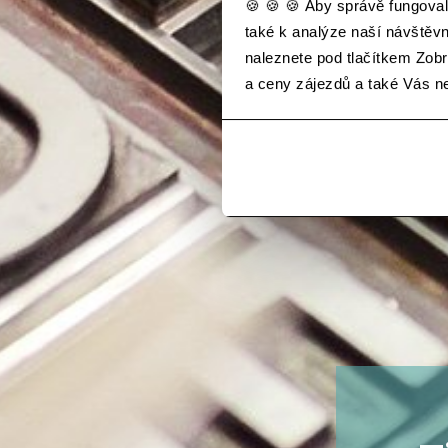
🍪 🍪 🍪 Aby správě fungoval
také k analýze naší návštěv
naleznete pod tlačítkem Zobra
a ceny zájezdů a také Vás 