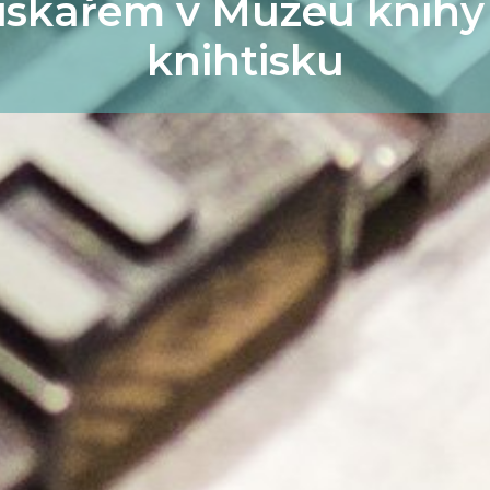
iskařem v Muzeu knihy
knihtisku