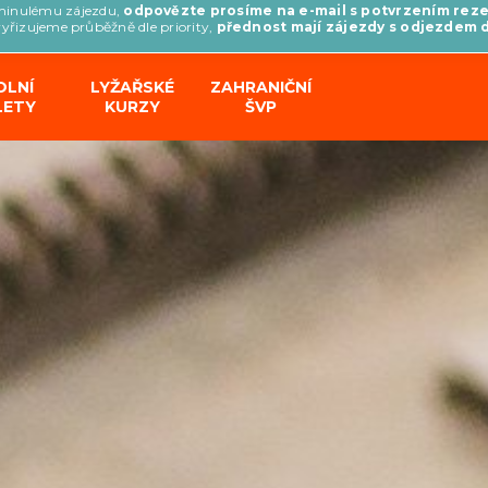
minulému zájezdu,
odpovězte prosíme na e-mail s potvrzením rez
vyřizujeme průběžně dle priority,
přednost mají zájezdy s odjezdem 
OLNÍ
LYŽAŘSKÉ
ZAHRANIČNÍ
LETY
KURZY
ŠVP