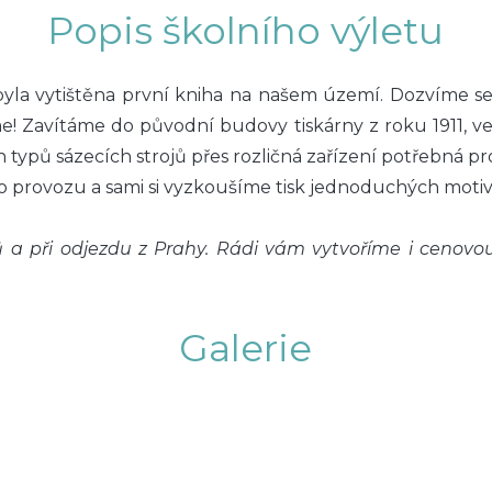
Popis školního výletu
byla vytištěna první kniha na našem území. Dozvíme se n
me! Zavítáme do původní budovy tiskárny z roku 1911, v
pů sázecích strojů přes rozličná zařízení potřebná pro kn
provozu a sami si vyzkoušíme tisk jednoduchých motivů 
 a při odjezdu z Prahy. Rádi vám vytvoříme i cenovou
Galerie