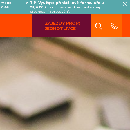
ervace
–
TIP: Využijte přihláškové formuláře u
do 48
zájezdů
, takto zaslané objednávky mají
přednostní zpracování.
ZÁJEZDY PRO
JEDNOTLIVCE