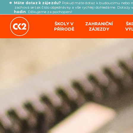
Máte dotaz k zájezdu?
Pokud máte dotaz k budoucímu nebo 
zachová se tak číslo objednávky a vše rychleji dohledáme. Dotazy 
hodin
. Děkujeme za pochopení!
ŠKOLY V
ZAHRANIČNÍ
ŠK
PŘÍRODĚ
ZÁJEZDY
VÝ