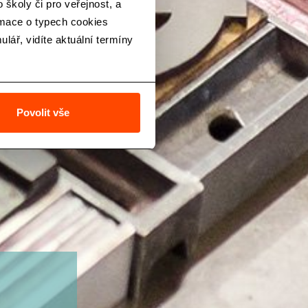
školy či pro veřejnost, a
rmace o typech cookies
lář, vidíte aktuální termíny
Povolit vše