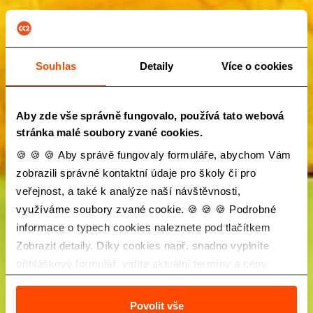
Souhlas
Detaily
Více o cookies
Aby zde vše správně fungovalo, používá tato webová
stránka malé soubory zvané cookies.
🍪 🍪 🍪 Aby správě fungovaly formuláře, abychom Vám
zobrazili správné kontaktní údaje pro školy či pro
veřejnost, a také k analýze naší návštěvnosti,
využíváme soubory zvané cookie. 🍪 🍪 🍪 Podrobné
informace o typech cookies naleznete pod tlačítkem
Zobrazit detaily. Díky cookies např. snadno vyplníte
přihláškový formulář, vidíte aktuální termíny a ceny
zájezdů a také Vás neobtěžuje nevhodná reklama.
Povolit vše