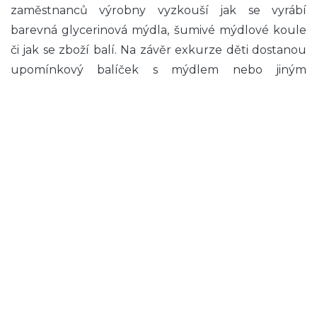
zaměstnanců výrobny vyzkouší jak se vyrábí
barevná glycerinová mýdla, šumivé mýdlové koule
či jak se zboží balí. Na závěr exkurze děti dostanou
upomínkový balíček s mýdlem nebo jiným
kosmetickým výrobkem. Součástí exkurze je
možnost nákupu mýdel a koupelové kosmetiky v
podnikové prodejně. Výlet je možné rozšířit o
návštěvu sklářské hutě v Nenačovicích, která se
zaměřuje na výrobu drobných dekorativních
předmětů z barevného skla (+ 60 Kč/žák; č. 252/a).
Výlet je možné realizovat celoročně do 15. května.
Uvedená cena platí při minimálním počtu 38 žáků
a při odjezdu z Prahy. Rádi vám vytvoříme i
cenovou kalkulaci pro menší počet žáků nebo při