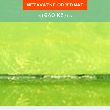
NEZÁVAZNĚ OBJEDNAT
640 Kč
od
/ os.