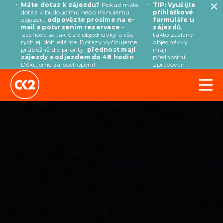
Máte dotaz k zájezdu?
Pokud máte
TIP: Využijte
dotaz k budoucímu nebo minulému
přihláškové
zájezdu,
odpovězte prosíme na e-
formuláře u
mail s potvrzením rezervace
–
zájezdů
,
zachová se tak číslo objednávky a vše
takto zaslané
rychleji dohledáme. Dotazy vyřizujeme
objednávky
průběžně dle priority,
přednost mají
mají
zájezdy s odjezdem do 48 hodin
.
přednostní
Děkujeme za pochopení!
zpracování.