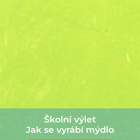
Školní výlet
Jak se vyrábí mýdlo