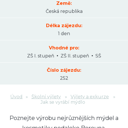
Země:
Česká republika
Délka zájezdu:
1 den
Vhodné pro:
ZŠ I. stupeň
ZŠ II. stupeň
SŠ
Číslo zájezdu:
252
Úvod
Školní výlety
Výlety a exkurze
Jak se vyrábí mýdlo
Poznejte výrobu nejrůznějších mýdel a
kosmetiky nedaleko Berouna.