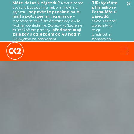
Máte dotaz k zájezdu?
Pokud máte
TIP: Využijte
dotaz k budoucímu nebo minulému
přihláškové
zájezdu,
odpovězte prosíme na e-
formuláře u
mail s potvrzením rezervace
–
zájezdů
,
zachová se tak číslo objednávky a vše
takto zaslané
rychleji dohledáme. Dotazy vyřizujeme
objednávky
průběžně dle priority,
přednost mají
mají
zájezdy s odjezdem do 48 hodin
.
přednostní
Děkujeme za pochopení!
zpracování.