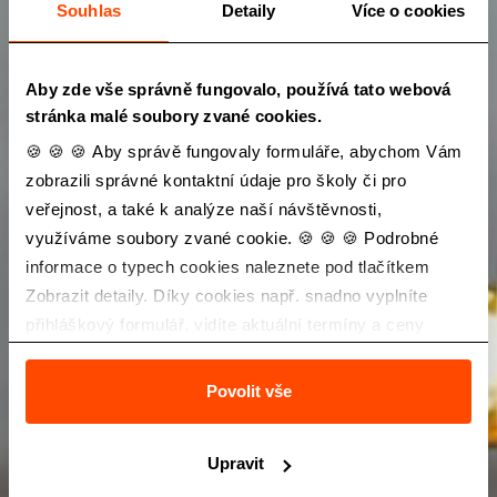
Souhlas
Detaily
Více o cookies
Aby zde vše správně fungovalo, používá tato webová
stránka malé soubory zvané cookies.
🍪 🍪 🍪 Aby správě fungovaly formuláře, abychom Vám
zobrazili správné kontaktní údaje pro školy či pro
veřejnost, a také k analýze naší návštěvnosti,
využíváme soubory zvané cookie. 🍪 🍪 🍪 Podrobné
informace o typech cookies naleznete pod tlačítkem
Zobrazit detaily. Díky cookies např. snadno vyplníte
přihláškový formulář, vidíte aktuální termíny a ceny
zájezdů a také Vás neobtěžuje nevhodná reklama.
Povolit vše
Upravit