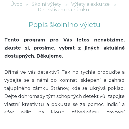
Úvod
Školní výlety
Výlety a exkurze
Detektivem na zámku
Popis školního výletu
Tento program pro Vás letos nenabízíme,
zkuste si, prosíme, vybrat z jiných aktuálně
dostupných. Děkujeme.
Dřímá ve vás detektiv? Tak ho rychle probuďte a
vydejte se s námi do komnat, sklepení a zahrad
tajuplného zámku Stránov, kde se ukrývá poklad.
Dejte dohromady tým schopných detektivů, zapojte
vlastní kreativitu a pokuste se za pomoci indicií a
šifer přijít na kloub záhadnému zmizení
Svatováclavské koruny. Avšak pozor! Nejste jediní,
kdo si na korunu dělá zálusk. Plány by vám mohli