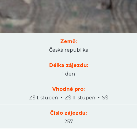
Země:
Česká republika
Délka zájezdu:
1 den
Vhodné pro:
ZŠ I. stupeň
ZŠ II. stupeň
SŠ
Číslo zájezdu:
257