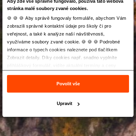
Aby zde vše správně fungovalo, používá tato webová
stránka malé soubory zvané cookies.
🍪 🍪 🍪 Aby správě fungovaly formuláře, abychom Vám
zobrazili správné kontaktní údaje pro školy či pro
veřejnost, a také k analýze naší návštěvnosti,
využíváme soubory zvané cookie. 🍪 🍪 🍪 Podrobné
informace o typech cookies naleznete pod tlačítkem
Zobrazit detaily. Díky cookies např. snadno vyplníte
přihláškový formulář, vidíte aktuální termíny a ceny
zájezdů a také Vás neobtěžuje nevhodná reklama.
Povolit vše
Upravit