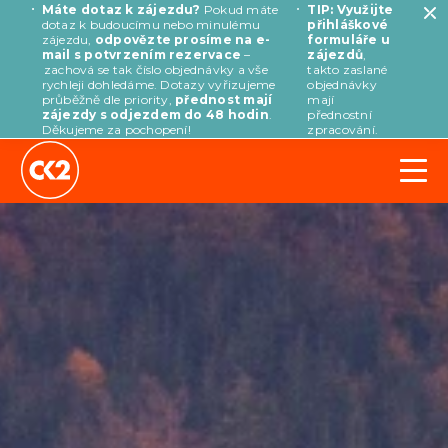
Máte dotaz k zájezdu?
Pokud máte
TIP: Využijte
dotaz k budoucímu nebo minulému
přihláškové
zájezdu,
odpovězte prosíme na e-
formuláře u
mail s potvrzením rezervace
–
zájezdů
,
zachová se tak číslo objednávky a vše
takto zaslané
rychleji dohledáme. Dotazy vyřizujeme
objednávky
průběžně dle priority,
přednost mají
mají
zájezdy s odjezdem do 48 hodin
.
přednostní
Děkujeme za pochopení!
zpracování.