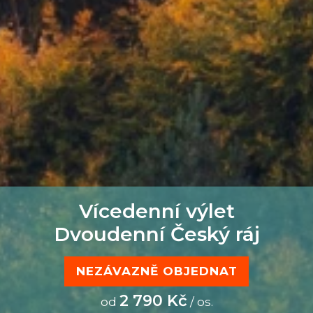
Vícedenní výlet
Dvoudenní Český ráj
NEZÁVAZNĚ OBJEDNAT
2 790 Kč
od
/ os.