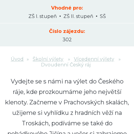
Vhodné pro:
ZŠ I. stupeň
ZŠ II. stupeň
SŠ
Číslo zájezdu:
302
Úvod
Školní výlety
Vícedenní výlety
Dvoudenní Český ráj
Vydejte se s námi na výlet do Českého
ráje, kde prozkoumáme jeho největší
klenoty. Začneme v Prachovských skalách,
užijeme si vyhlídku z hradních věží na
Troskách, podíváme se také do
pohádkového Jičína a večer si zahrajeme