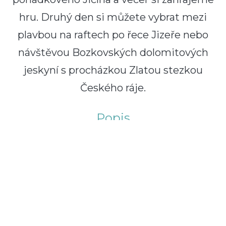
hru. Druhý den si můžete vybrat mezi
plavbou na raftech po řece Jizeře nebo
návštěvou Bozkovských dolomitových
jeskyní s procházkou Zlatou stezkou
Českého ráje.
Popis
Cestu za poznáním
Českého ráje
zahájíme v
Prachovských
skalách
. Během naší procházky
skalním
městem
se pokocháme pohledem na
nejvyšší vrchol Českého ráje
Kozákov
či horu
Ještěd
. Uvidíme také siluetu hradu
Trosky
, kam se
posléze vydáme na prohlídku. Zde vystoupáme na