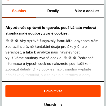
Objednavatel zájezdu
2
Souhlas
Detaily
Více o cookies
Vyplňte údaje objednavatele
Tato osoba je pouze objednavatelem, která se
zájezdu neúčastní
Aby zde vše správně fungovalo, používá tato webová
Účastníci zájezdu
stránka malé soubory zvané cookies.
3
JMÉNO
🍪 🍪 🍪 Aby správě fungovaly formuláře, abychom Vám
Účastník č. 1
zobrazili správné kontaktní údaje pro školy či pro
veřejnost, a také k analýze naší návštěvnosti,
Vyplňte údaje 1. účastníka zájezdu
PŘÍJMENÍ
JMÉNO
využíváme soubory zvané cookie. 🍪 🍪 🍪 Podrobné
informace o typech cookies naleznete pod tlačítkem
Slevy
4
Zobrazit detaily. Díky cookies např. snadno vyplníte
E-MAIL
(NA KTERÝ DORAZÍ SMLOUVA A POKYNY)
PŘÍJMENÍ
přihláškový formulář, vidíte aktuální termíny a ceny
Zadejte slevové kódy
zájezdů a také Vás neobtěžuje nevhodná reklama.
Máte více slevových kódů (např. Slevomat)?
Zadejte je postupně, po ověření můžete přidat
TELEFON
E-MAIL
Povolit vše
Potvrzení všeobecných smluvních
další.
5
podmínek
SLEVOVÝ KÓD
Upravit