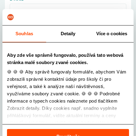
ŠKOLA
Vyberte školu...
Souhlas
Detaily
Více o cookies
POČET ŽÁKŮ OD
-
+
Aby zde vše správně fungovalo, používá tato webová
stránka malé soubory zvané cookies.
POČET ŽÁKŮ DO
🍪 🍪 🍪 Aby správě fungovaly formuláře, abychom Vám
-
+
zobrazili správné kontaktní údaje pro školy či pro
veřejnost, a také k analýze naší návštěvnosti,
POČET PEDAGOGŮ
využíváme soubory zvané cookie. 🍪 🍪 🍪 Podrobné
-
+
informace o typech cookies naleznete pod tlačítkem
Zobrazit detaily. Díky cookies např. snadno vyplníte
přihláškový formulář, vidíte aktuální termíny a ceny
TŘÍDY (NAPŘ. 3.B, 4.C, ...)
zájezdů a také Vás neobtěžuje nevhodná reklama.