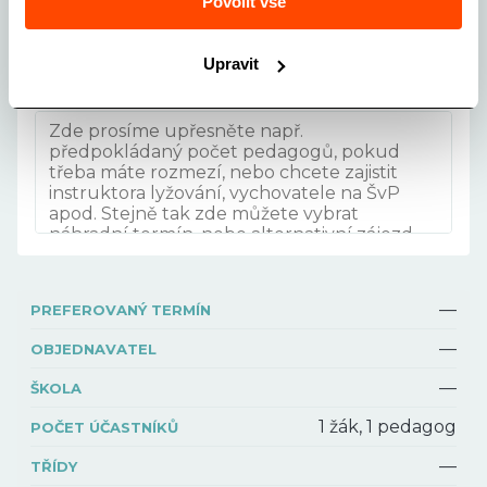
Povolit vše
VÝBĚR VELIKOSTI AUTOBUSU
Vyberte velikost autobusu
Upravit
POZNÁMKA
—
PREFEROVANÝ TERMÍN
—
OBJEDNAVATEL
—
ŠKOLA
1 žák, 1 pedagog
POČET ÚČASTNÍKŮ
—
TŘÍDY