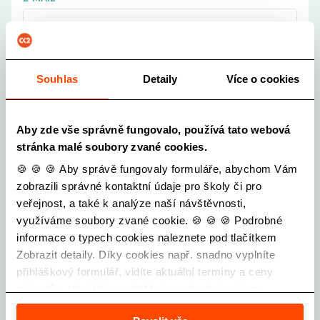
ŠKOLA
Vyberte školu...
Souhlas
Detaily
Více o cookies
POČET ŽÁKŮ OD
-
+
Aby zde vše správně fungovalo, používá tato webová
stránka malé soubory zvané cookies.
POČET ŽÁKŮ DO
🍪 🍪 🍪 Aby správě fungovaly formuláře, abychom Vám
-
+
zobrazili správné kontaktní údaje pro školy či pro
veřejnost, a také k analýze naší návštěvnosti,
POČET PEDAGOGŮ
využíváme soubory zvané cookie. 🍪 🍪 🍪 Podrobné
-
+
informace o typech cookies naleznete pod tlačítkem
Zobrazit detaily. Díky cookies např. snadno vyplníte
přihláškový formulář, vidíte aktuální termíny a ceny
TŘÍDY (NAPŘ. 3.B, 4.C, ...)
zájezdů a také Vás neobtěžuje nevhodná reklama.