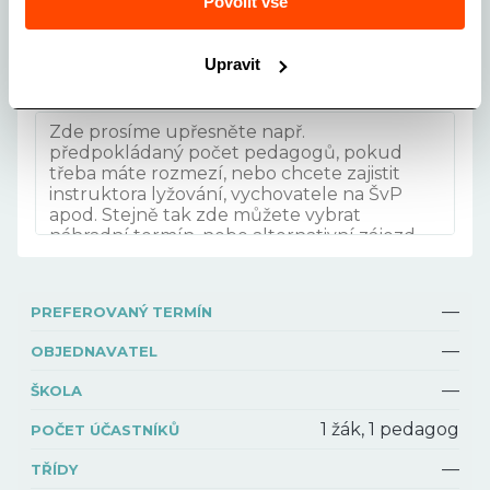
Povolit vše
VÝBĚR VELIKOSTI AUTOBUSU
Vyberte velikost autobusu
Upravit
POZNÁMKA
—
PREFEROVANÝ TERMÍN
—
OBJEDNAVATEL
—
ŠKOLA
1 žák, 1 pedagog
POČET ÚČASTNÍKŮ
—
TŘÍDY